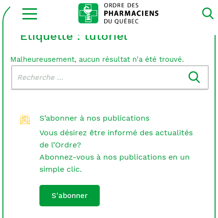
Ouvrir
la
navigation
du
Étiquette :
tutoriel
site
Malheureusement, aucun résultat n'a été trouvé.
Rechercher
Recherche
dans
:
le
blogue
S’abonner à nos publications
Vous désirez être informé des actualités
de l’Ordre?
Abonnez-vous à nos publications en un
simple clic.
S'abonner