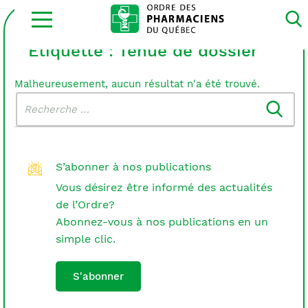
Ouvrir
la
navigation
du
Étiquette :
Tenue de dossier
site
Malheureusement, aucun résultat n'a été trouvé.
Rechercher
Recherche
dans
:
le
blogue
S’abonner à nos publications
Vous désirez être informé des actualités
de l’Ordre?
Abonnez-vous à nos publications en un
simple clic.
S'abonner