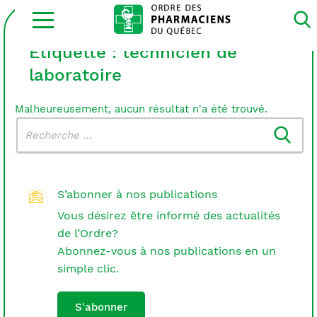
Ouvrir
la
navigation
du
Étiquette :
technicien de
site
laboratoire
Malheureusement, aucun résultat n'a été trouvé.
Rechercher
Recherche
dans
:
le
blogue
S’abonner à nos publications
Vous désirez être informé des actualités
de l’Ordre?
Abonnez-vous à nos publications en un
simple clic.
S'abonner