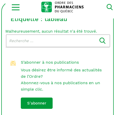
Ouvrir
la
navigation
du
Étiquette :
tableau
site
Malheureusement, aucun résultat n'a été trouvé.
Rechercher
Recherche
dans
:
le
blogue
S’abonner à nos publications
Vous désirez être informé des actualités
de l’Ordre?
Abonnez-vous à nos publications en un
simple clic.
S'abonner