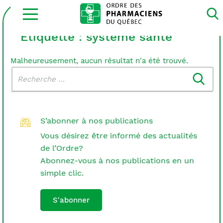
Ouvrir
la
navigation
du
Étiquette :
système santé
site
Malheureusement, aucun résultat n'a été trouvé.
Rechercher
Recherche
dans
:
le
blogue
S’abonner à nos publications
Vous désirez être informé des actualités
de l’Ordre?
Abonnez-vous à nos publications en un
simple clic.
S'abonner