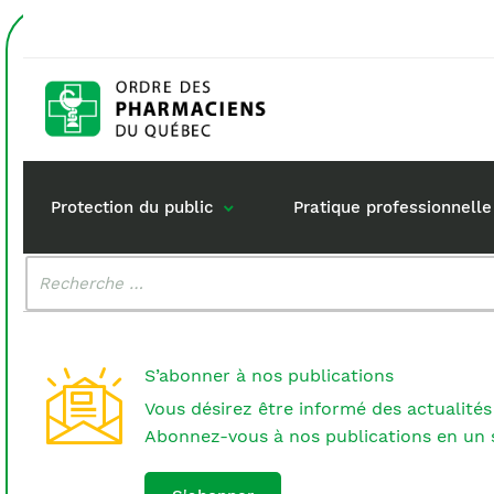
Accueil
snapchat
Étiquette :
snapchat
Protection du public
Pratique professionnelle
Malheureusement, aucun résultat n'a été trouvé.
Rechercher
:
Gestion de mon dossi
Rôle du pharma
Retour à la pratique
Vos questions :
S’abonner à nos publications
Exercice en société
Vous désirez être informé des actualités
Commande de matérie
Abonnez-vous à nos publications en un s