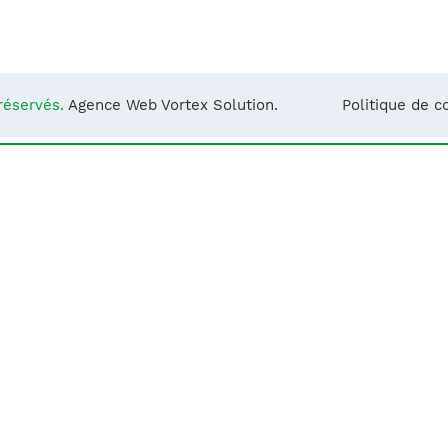
Notre équipe
France)
réservés.
Agence Web Vortex Solution.
Politique de co