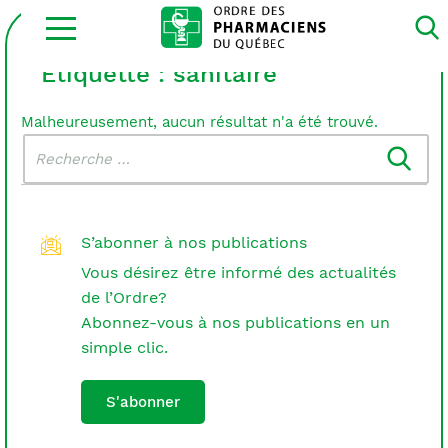
Ouvrir
la
navigation
du
Étiquette :
sanitaire
site
Malheureusement, aucun résultat n'a été trouvé.
Rechercher
Recherche
dans
:
le
blogue
S’abonner à nos publications
Vous désirez être informé des actualités
de l’Ordre?
Abonnez-vous à nos publications en un
simple clic.
S'abonner