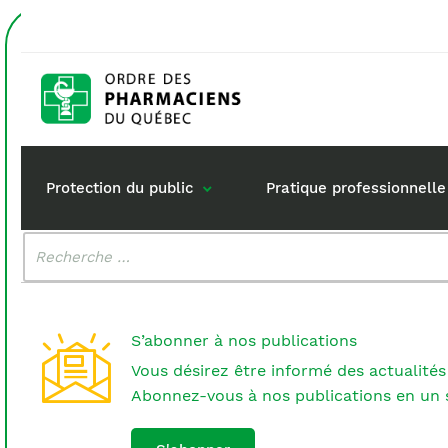
Accueil
rupture de stock
Étiquette :
rupture de
Protection du public
Pratique professionnelle
Malheureusement, aucun résultat n'a été trouvé.
Rechercher
:
Gestion de mon dossi
Rôle du pharma
Retour à la pratique
Vos questions :
S’abonner à nos publications
Exercice en société
Vous désirez être informé des actualités
Commande de matérie
Abonnez-vous à nos publications en un s