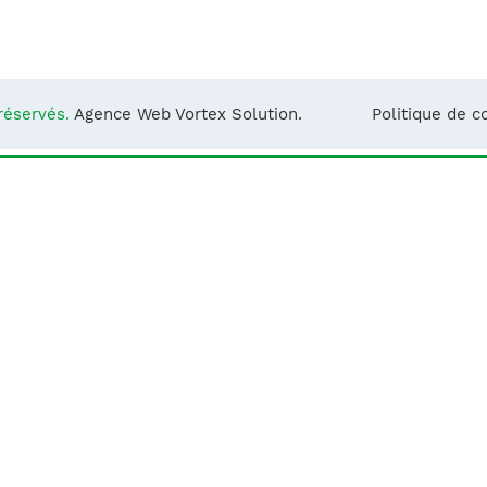
Notre équipe
France)
réservés.
Agence Web Vortex Solution.
Politique de co