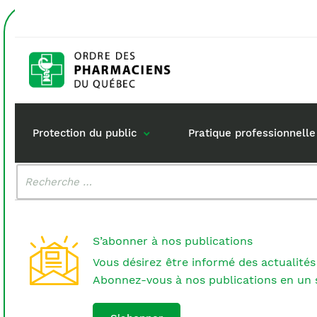
Accueil
rupture d'approvisionnement
Étiquette :
rupture d
Protection du public
Pratique professionnelle
Malheureusement, aucun résultat n'a été trouvé.
Rechercher
:
Gestion de mon dossi
Rôle du pharma
Retour à la pratique
Vos questions :
S’abonner à nos publications
Exercice en société
Vous désirez être informé des actualités
Commande de matérie
Abonnez-vous à nos publications en un s