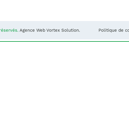
Notre équipe
France)
réservés.
Agence Web Vortex Solution.
Politique de co