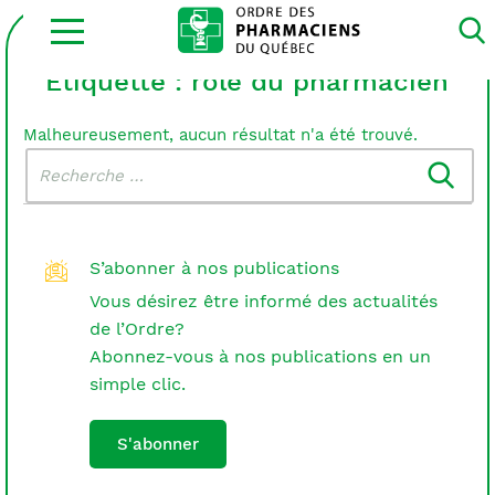
Ouvrir
la
navigation
du
Étiquette :
rôle du pharmacien
site
Malheureusement, aucun résultat n'a été trouvé.
Rechercher
Recherche
dans
:
le
blogue
S’abonner à nos publications
Vous désirez être informé des actualités
de l’Ordre?
Abonnez-vous à nos publications en un
simple clic.
S'abonner