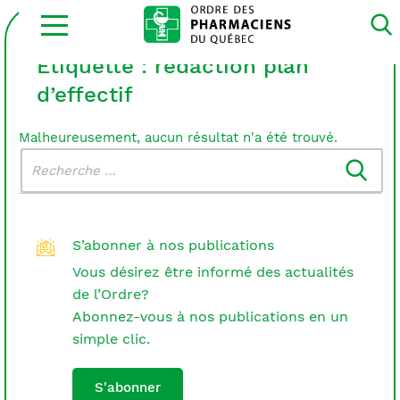
Ouvrir
la
navigation
du
Étiquette :
rédaction plan
site
d’effectif
Malheureusement, aucun résultat n'a été trouvé.
Rechercher
Recherche
dans
:
le
blogue
S’abonner à nos publications
Vous désirez être informé des actualités
de l’Ordre?
Abonnez-vous à nos publications en un
simple clic.
S'abonner