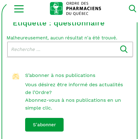
Ouvrir
la
navigation
du
Étiquette :
questionnaire
site
Malheureusement, aucun résultat n'a été trouvé.
Rechercher
Recherche
dans
:
le
blogue
S’abonner à nos publications
Vous désirez être informé des actualités
de l’Ordre?
Abonnez-vous à nos publications en un
simple clic.
S'abonner