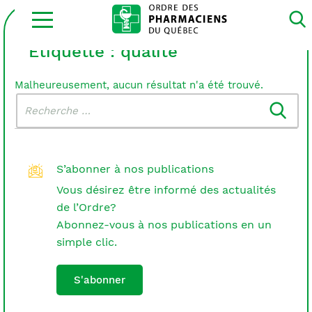
Ouvrir
la
navigation
du
Étiquette :
qualité
site
Malheureusement, aucun résultat n'a été trouvé.
Rechercher
Recherche
dans
:
le
blogue
S’abonner à nos publications
Vous désirez être informé des actualités
de l’Ordre?
Abonnez-vous à nos publications en un
simple clic.
S'abonner