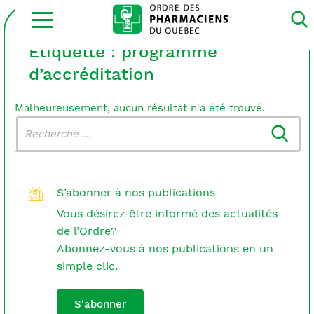
Ouvrir
la
navigation
du
Étiquette :
programme
site
d’accréditation
Malheureusement, aucun résultat n'a été trouvé.
Rechercher
Recherche
dans
:
le
blogue
S’abonner à nos publications
Vous désirez être informé des actualités
de l’Ordre?
Abonnez-vous à nos publications en un
simple clic.
S'abonner