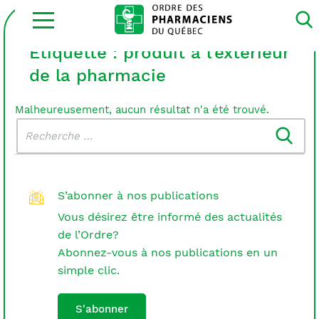
Ouvrir
la
navigation
du
Étiquette :
produit à l’extérieur
site
de la pharmacie
Malheureusement, aucun résultat n'a été trouvé.
Rechercher
Recherche
dans
:
le
blogue
S’abonner à nos publications
Vous désirez être informé des actualités
de l’Ordre?
Abonnez-vous à nos publications en un
simple clic.
S'abonner