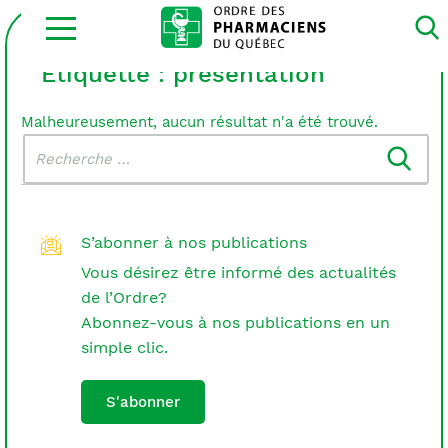
Ouvrir
la
navigation
du
Étiquette :
présentation
site
Malheureusement, aucun résultat n'a été trouvé.
Rechercher
Recherche
dans
:
le
blogue
S’abonner à nos publications
Vous désirez être informé des actualités
de l’Ordre?
Abonnez-vous à nos publications en un
simple clic.
S'abonner