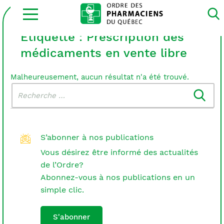
Ouvrir
la
navigation
du
Étiquette :
Prescription des
site
médicaments en vente libre
Malheureusement, aucun résultat n'a été trouvé.
Rechercher
Recherche
dans
:
le
blogue
S’abonner à nos publications
Vous désirez être informé des actualités
de l’Ordre?
Abonnez-vous à nos publications en un
simple clic.
S'abonner