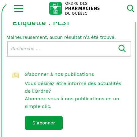
Ouvrir
la
navigation
du
Étiquette :
PL31
site
Malheureusement, aucun résultat n'a été trouvé.
Rechercher
Recherche
dans
:
le
blogue
S’abonner à nos publications
Vous désirez être informé des actualités
de l’Ordre?
Abonnez-vous à nos publications en un
simple clic.
S'abonner