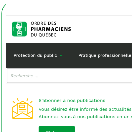
Accueil
pièces
Étiquette :
pièces
Protection du public
Pratique professionnelle
Malheureusement, aucun résultat n'a été trouvé.
Rechercher
:
Gestion de mon dossi
Rôle du pharma
Retour à la pratique
Vos questions :
S’abonner à nos publications
Exercice en société
Vous désirez être informé des actualités
Commande de matérie
Abonnez-vous à nos publications en un s