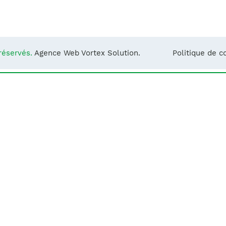
Notre équipe
France)
réservés.
Agence Web Vortex Solution.
Politique de co