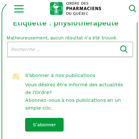
Ouvrir
la
navigation
du
Étiquette :
physiothérapeute
site
Malheureusement, aucun résultat n'a été trouvé.
Rechercher
Recherche
dans
:
le
blogue
S’abonner à nos publications
Vous désirez être informé des actualités
de l’Ordre?
Abonnez-vous à nos publications en un
simple clic.
S'abonner