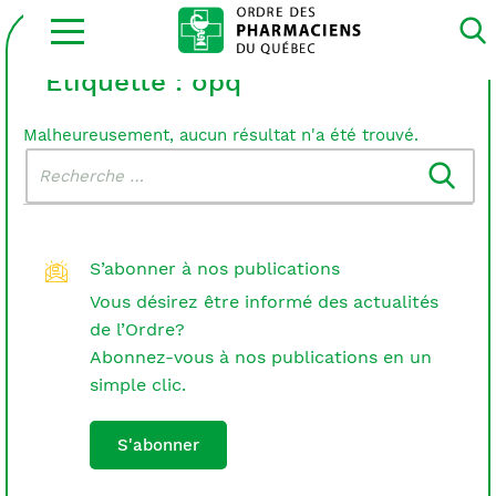
Ouvrir
la
navigation
du
Étiquette :
opq
site
Malheureusement, aucun résultat n'a été trouvé.
Rechercher
Recherche
dans
:
le
blogue
S’abonner à nos publications
Vous désirez être informé des actualités
de l’Ordre?
Abonnez-vous à nos publications en un
simple clic.
S'abonner