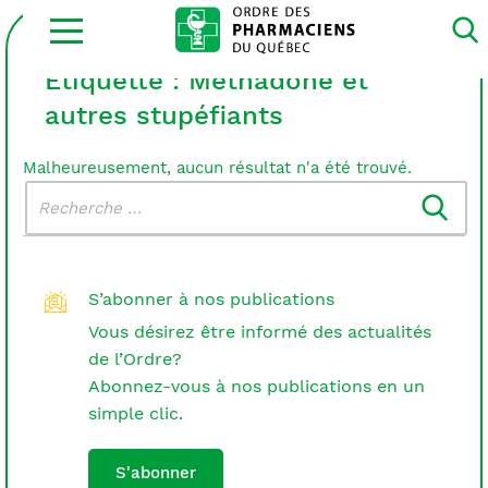
Ouvrir
la
navigation
du
Étiquette :
Méthadone et
site
autres stupéfiants
Malheureusement, aucun résultat n'a été trouvé.
Rechercher
Recherche
dans
:
le
blogue
S’abonner à nos publications
Vous désirez être informé des actualités
de l’Ordre?
Abonnez-vous à nos publications en un
simple clic.
S'abonner