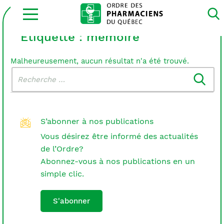
Ouvrir
la
navigation
du
Étiquette :
mémoire
site
Malheureusement, aucun résultat n'a été trouvé.
Rechercher
Recherche
dans
:
le
blogue
S’abonner à nos publications
Vous désirez être informé des actualités
de l’Ordre?
Abonnez-vous à nos publications en un
simple clic.
S'abonner