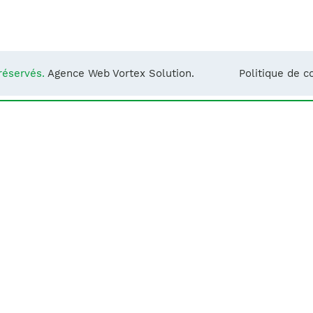
Notre équipe
France)
réservés.
Agence Web Vortex Solution.
Politique de co