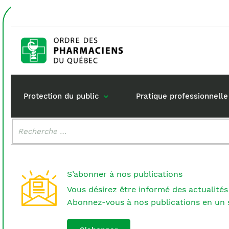
Accueil
maintien
Étiquette :
maintien
Protection du public
Pratique professionnelle
Malheureusement, aucun résultat n'a été trouvé.
Rechercher
:
Gestion de mon dossi
Rôle du pharma
Retour à la pratique
Vos questions :
S’abonner à nos publications
Exercice en société
Vous désirez être informé des actualités
Commande de matérie
Abonnez-vous à nos publications en un s