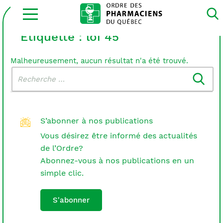
Ouvrir
la
navigation
du
Étiquette :
loi 45
site
Malheureusement, aucun résultat n'a été trouvé.
Rechercher
Recherche
dans
:
le
blogue
S’abonner à nos publications
Vous désirez être informé des actualités
de l’Ordre?
Abonnez-vous à nos publications en un
simple clic.
S'abonner