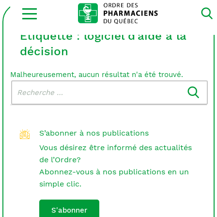
Ouvrir
la
navigation
du
Étiquette :
logiciel d’aide à la
site
décision
Malheureusement, aucun résultat n'a été trouvé.
Rechercher
Recherche
dans
:
le
blogue
S’abonner à nos publications
Vous désirez être informé des actualités
de l’Ordre?
Abonnez-vous à nos publications en un
simple clic.
S'abonner