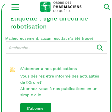
Ouvrir
la
navigation
du
Étiquette :
ligne directrice
site
robotisation
Malheureusement, aucun résultat n'a été trouvé.
Rechercher
Recherche
dans
:
le
blogue
S’abonner à nos publications
Vous désirez être informé des actualités
de l’Ordre?
Abonnez-vous à nos publications en un
simple clic.
S'abonner