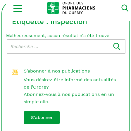
Ouvrir
la
navigation
du
Étiquette :
inspection
site
Malheureusement, aucun résultat n'a été trouvé.
Rechercher
Recherche
dans
:
le
blogue
S’abonner à nos publications
Vous désirez être informé des actualités
de l’Ordre?
Abonnez-vous à nos publications en un
simple clic.
S'abonner