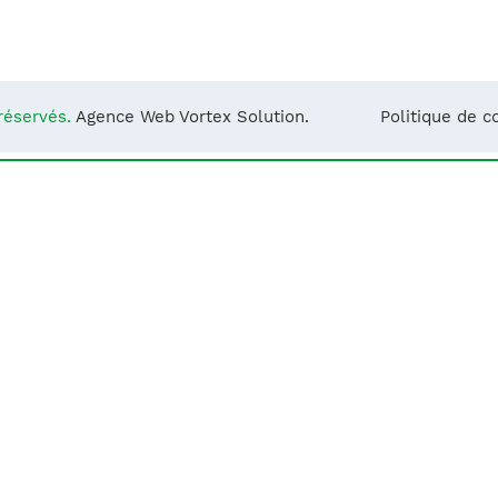
Notre équipe
France)
réservés.
Agence Web Vortex Solution.
Politique de co