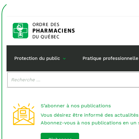
Accueil
individuelle
Étiquette :
individuell
Protection du public
Pratique professionnelle
Malheureusement, aucun résultat n'a été trouvé.
Rechercher
:
Gestion de mon dossi
Rôle du pharma
Retour à la pratique
Vos questions :
S’abonner à nos publications
Exercice en société
Vous désirez être informé des actualités
Commande de matérie
Abonnez-vous à nos publications en un s