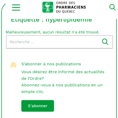
Ouvrir
la
navigation
du
Étiquette :
hyperlipidémie
site
Malheureusement, aucun résultat n'a été trouvé.
Rechercher
Recherche
dans
:
le
blogue
S’abonner à nos publications
Vous désirez être informé des actualités
de l’Ordre?
Abonnez-vous à nos publications en un
simple clic.
S'abonner