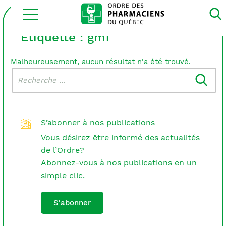
Ouvrir
la
navigation
du
Étiquette :
gmf
site
Malheureusement, aucun résultat n'a été trouvé.
Rechercher
Recherche
dans
:
le
blogue
S’abonner à nos publications
Vous désirez être informé des actualités
de l’Ordre?
Abonnez-vous à nos publications en un
simple clic.
S'abonner