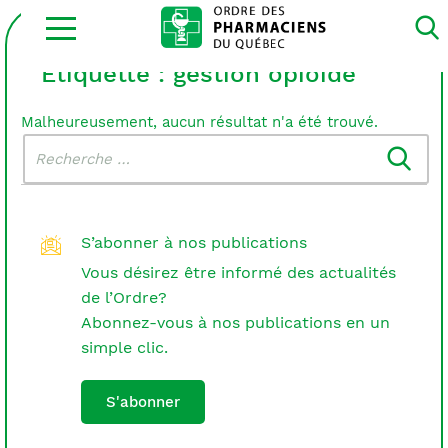
Ouvrir
la
navigation
du
Étiquette :
gestion opioide
site
Malheureusement, aucun résultat n'a été trouvé.
Rechercher
Recherche
dans
:
le
blogue
S’abonner à nos publications
Vous désirez être informé des actualités
de l’Ordre?
Abonnez-vous à nos publications en un
simple clic.
S'abonner