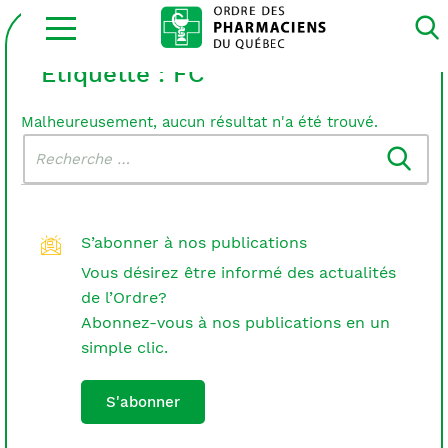
Ouvrir
la
navigation
du
Étiquette :
FC
site
Malheureusement, aucun résultat n'a été trouvé.
Rechercher
Recherche
dans
:
le
blogue
S’abonner à nos publications
Vous désirez être informé des actualités
de l’Ordre?
Abonnez-vous à nos publications en un
simple clic.
S'abonner