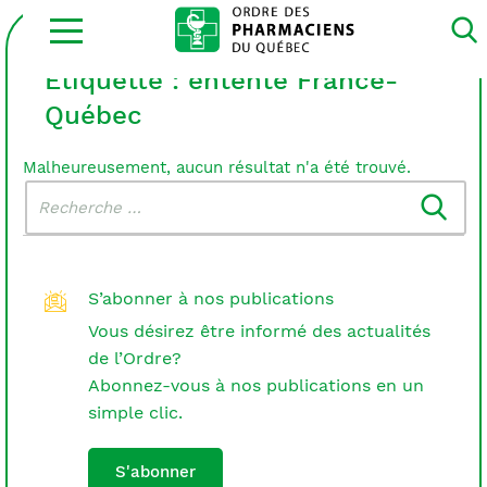
Ouvrir
la
navigation
du
Étiquette :
entente France-
site
Québec
Malheureusement, aucun résultat n'a été trouvé.
Rechercher
Recherche
dans
:
le
blogue
S’abonner à nos publications
Vous désirez être informé des actualités
de l’Ordre?
Abonnez-vous à nos publications en un
simple clic.
S'abonner