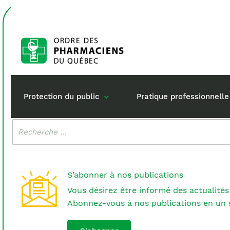
Accueil
drogues contrôlées
Étiquette :
drogues c
Protection du public
Pratique professionnelle
Malheureusement, aucun résultat n'a été trouvé.
Rechercher
:
Gestion de mon dossi
Rôle du pharma
Retour à la pratique
Vos questions :
S’abonner à nos publications
Exercice en société
Vous désirez être informé des actualités
Commande de matérie
Abonnez-vous à nos publications en un s