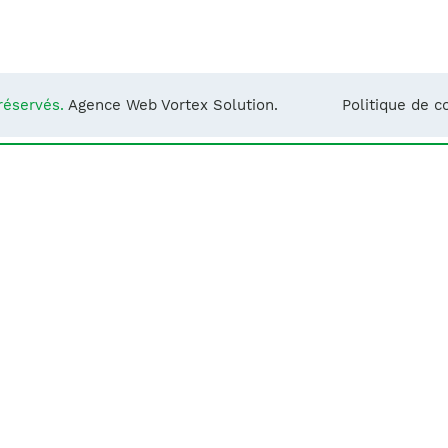
Notre équipe
France)
réservés.
Agence Web Vortex Solution.
Politique de co