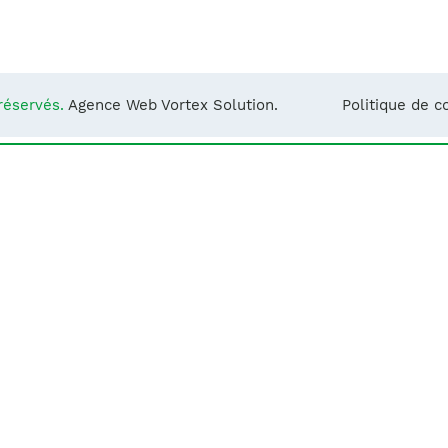
Notre équipe
France)
réservés.
Agence Web Vortex Solution.
Politique de co