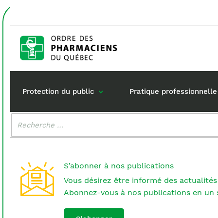
Accueil
dispense
Étiquette :
dispense
Protection du public
Pratique professionnelle
Malheureusement, aucun résultat n'a été trouvé.
Rechercher
:
Gestion de mon dossi
Rôle du pharma
Retour à la pratique
Vos questions :
S’abonner à nos publications
Exercice en société
Vous désirez être informé des actualités
Commande de matérie
Abonnez-vous à nos publications en un s