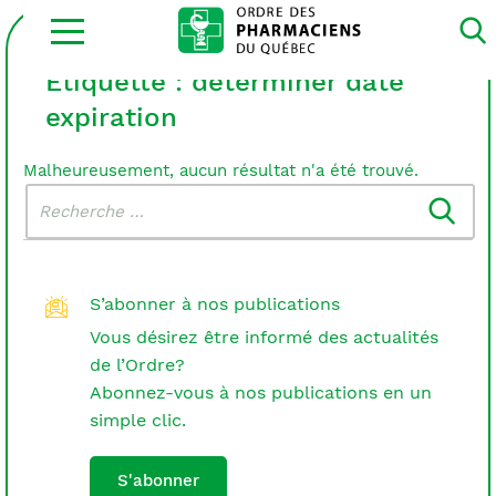
Ouvrir
la
navigation
du
Étiquette :
déterminer date
site
expiration
Malheureusement, aucun résultat n'a été trouvé.
Rechercher
Recherche
dans
:
le
blogue
S’abonner à nos publications
Vous désirez être informé des actualités
de l’Ordre?
Abonnez-vous à nos publications en un
simple clic.
S'abonner