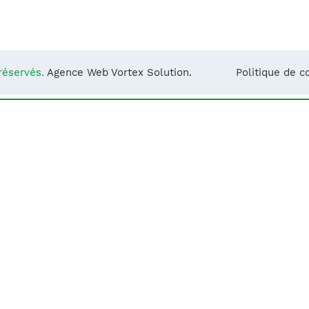
Notre équipe
France)
réservés.
Agence Web Vortex Solution.
Politique de co