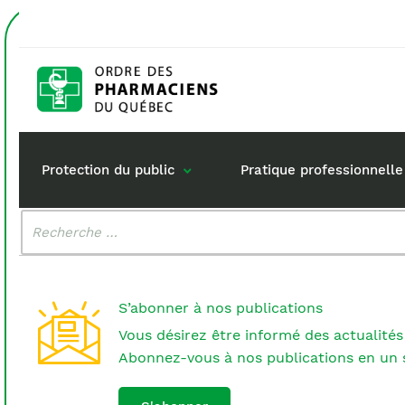
Accueil
destruction de stupéfiants
Étiquette :
destructio
Protection du public
Pratique professionnelle
Malheureusement, aucun résultat n'a été trouvé.
Rechercher
:
Gestion de mon dossi
Rôle du pharma
Retour à la pratique
Vos questions :
S’abonner à nos publications
Exercice en société
Vous désirez être informé des actualités
Commande de matérie
Abonnez-vous à nos publications en un s