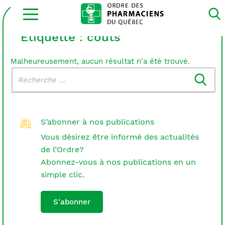
Ouvrir
la
navigation
du
Étiquette :
couts
site
Malheureusement, aucun résultat n'a été trouvé.
Rechercher
Recherche
dans
:
le
blogue
S’abonner à nos publications
Vous désirez être informé des actualités
de l’Ordre?
Abonnez-vous à nos publications en un
simple clic.
S'abonner