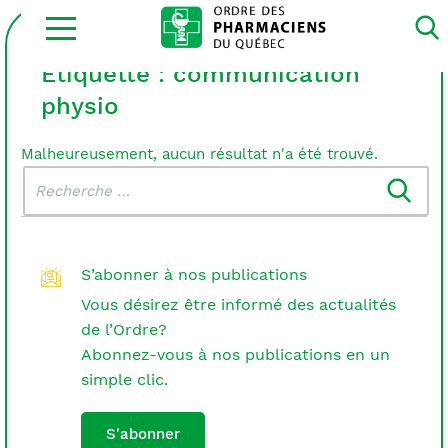
Ouvrir
la
navigation
du
Étiquette :
communication
site
physio
Malheureusement, aucun résultat n'a été trouvé.
Rechercher
Recherche
dans
:
le
blogue
S’abonner à nos publications
Vous désirez être informé des actualités
de l’Ordre?
Abonnez-vous à nos publications en un
simple clic.
S'abonner