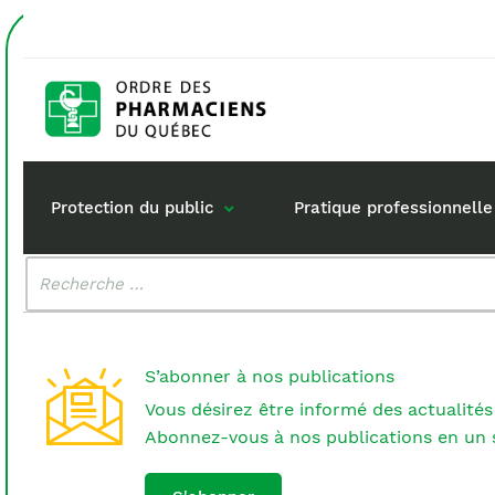
Accueil
comité
Étiquette :
comité
Protection du public
Pratique professionnelle
Malheureusement, aucun résultat n'a été trouvé.
Rechercher
:
Gestion de mon dossi
Rôle du pharma
Retour à la pratique
Vos questions :
S’abonner à nos publications
Exercice en société
Vous désirez être informé des actualités
Commande de matérie
Abonnez-vous à nos publications en un s