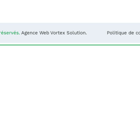
Notre équipe
France)
réservés.
Agence Web Vortex Solution.
Politique de co