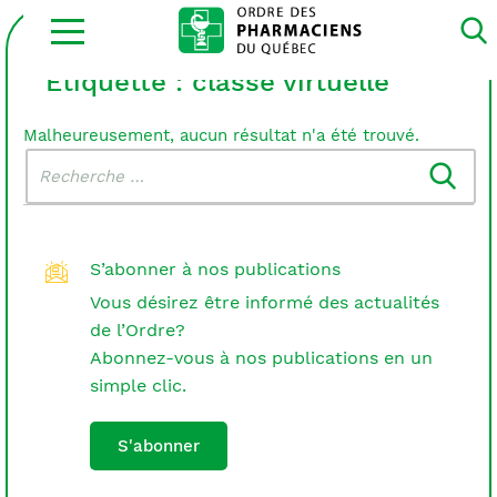
Ouvrir
la
navigation
du
Étiquette :
classe virtuelle
site
Malheureusement, aucun résultat n'a été trouvé.
Rechercher
Recherche
dans
:
le
blogue
S’abonner à nos publications
Vous désirez être informé des actualités
de l’Ordre?
Abonnez-vous à nos publications en un
simple clic.
S'abonner