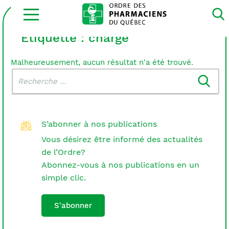
Ouvrir
la
navigation
du
Étiquette :
charge
site
Malheureusement, aucun résultat n'a été trouvé.
Rechercher
Recherche
dans
:
le
blogue
S’abonner à nos publications
Vous désirez être informé des actualités
de l’Ordre?
Abonnez-vous à nos publications en un
simple clic.
S'abonner