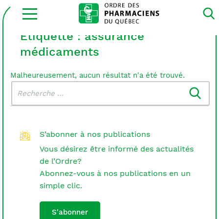
Ouvrir
la
navigation
du
Étiquette :
assurance
site
médicaments
Malheureusement, aucun résultat n'a été trouvé.
Rechercher
Recherche
dans
:
le
blogue
S’abonner à nos publications
Vous désirez être informé des actualités
de l’Ordre?
Abonnez-vous à nos publications en un
simple clic.
S'abonner