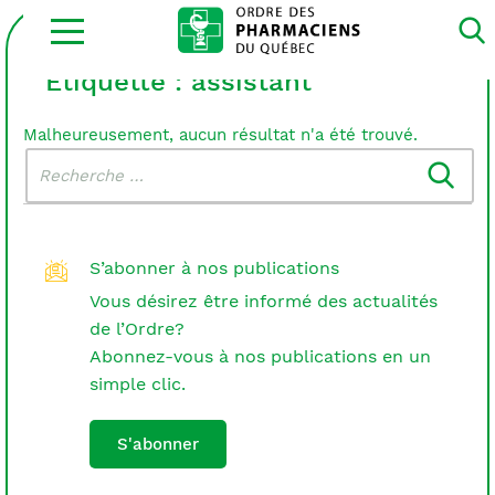
Ouvrir
la
navigation
du
Étiquette :
assistant
site
Malheureusement, aucun résultat n'a été trouvé.
Rechercher
Recherche
dans
:
le
blogue
S’abonner à nos publications
Vous désirez être informé des actualités
de l’Ordre?
Abonnez-vous à nos publications en un
simple clic.
S'abonner