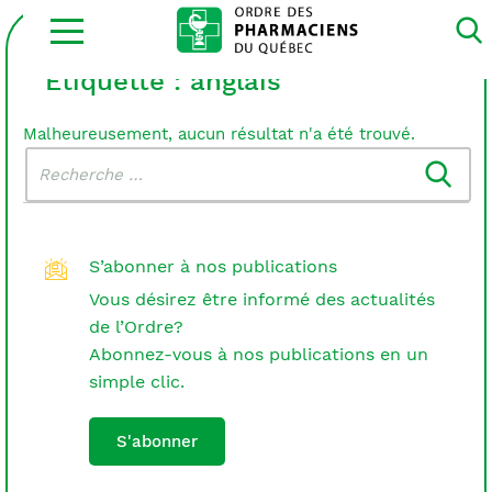
Ouvrir
la
navigation
du
Étiquette :
anglais
site
Malheureusement, aucun résultat n'a été trouvé.
Rechercher
Recherche
dans
:
le
blogue
S’abonner à nos publications
Vous désirez être informé des actualités
de l’Ordre?
Abonnez-vous à nos publications en un
simple clic.
S'abonner