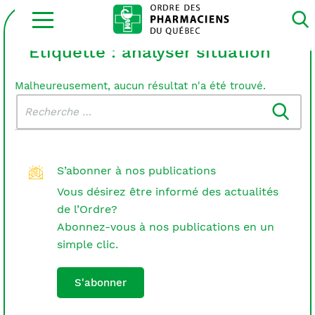
Ouvrir
la
navigation
du
Étiquette :
analyser situation
site
Malheureusement, aucun résultat n'a été trouvé.
Rechercher
Recherche
dans
:
le
blogue
S’abonner à nos publications
Vous désirez être informé des actualités
de l’Ordre?
Abonnez-vous à nos publications en un
simple clic.
S'abonner