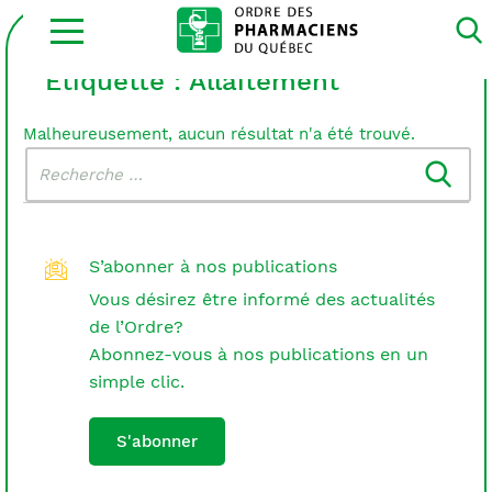
Ouvrir
la
navigation
du
Étiquette :
Allaitement
site
Malheureusement, aucun résultat n'a été trouvé.
Rechercher
Recherche
dans
:
le
blogue
S’abonner à nos publications
Vous désirez être informé des actualités
de l’Ordre?
Abonnez-vous à nos publications en un
simple clic.
S'abonner