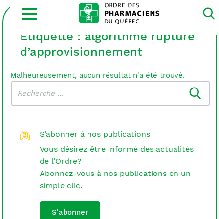
Ouvrir
la
navigation
du
Étiquette :
algorithme rupture
site
d’approvisionnement
Malheureusement, aucun résultat n'a été trouvé.
Rechercher
Recherche
dans
:
le
blogue
S’abonner à nos publications
Vous désirez être informé des actualités
de l’Ordre?
Abonnez-vous à nos publications en un
simple clic.
S'abonner