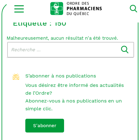
Ouvrir
la
navigation
du
Étiquette :
150
site
Malheureusement, aucun résultat n'a été trouvé.
Rechercher
Recherche
dans
:
le
blogue
S’abonner à nos publications
Vous désirez être informé des actualités
de l’Ordre?
Abonnez-vous à nos publications en un
simple clic.
S'abonner